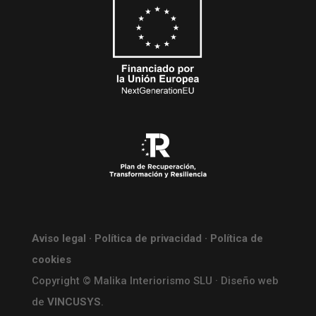
Aviso legal
·
Política de privacidad
·
Política de
cookies
Copyright © Malika Interiorismo SLU · Diseño web
de
VINCUSYS
.